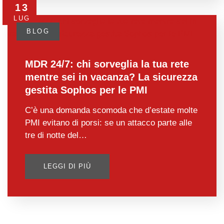
13
LUG
BLOG
MDR 24/7: chi sorveglia la tua rete
mentre sei in vacanza? La sicurezza
gestita Sophos per le PMI
C’è una domanda scomoda che d’estate molte
PMI evitano di porsi: se un attacco parte alle
tre di notte del…
LEGGI DI PIÙ