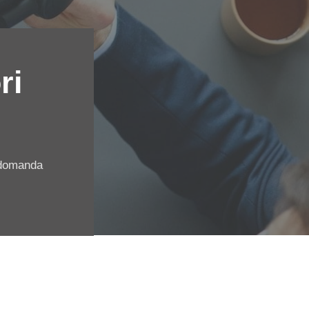
ri
 domanda