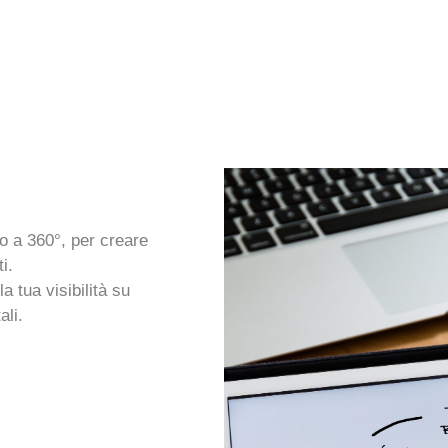
io a 360°, per creare
i.
 tua visibilità su
ali.