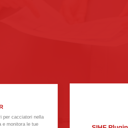
R
i per cacciatori nella
a e monitora le tue
SIHF Plugi