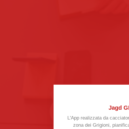
Jagd G
L'App realizzata da cacciator
zona dei Grigioni, pianific