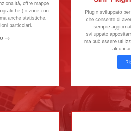
nzionalità, offre mappe
pografiche (in zone con
Plugin sviluppato per
ma anche statistiche,
che consente di avere
oni particolari.
sempre aggiornati
sviluppato apposita
FO
ma può essere utilizz
alcuni a
Ri