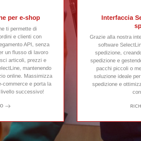
ine per e-shop
Interfaccia Se
sp
ne ti permette di
rdini e clienti con
Grazie alla nostra inte
egamento API, senza
software SelectLine
r un flusso di lavoro
spedizione, creando
sci articoli, prezzi e
spedizione e gestendo 
electLine, mantenendo
pacchi piccoli o m
zio online. Massimizza
soluzione ideale per
o e-commerce e porta la
spedizione e ottimizz
 livello successivo!
con
FO
RIC