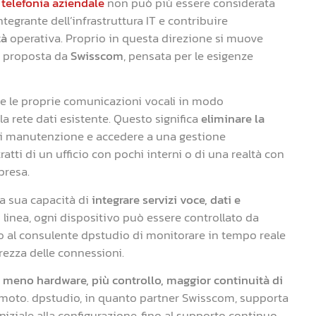
a
telefonia aziendale
non può più essere considerata
tegrante dell’infrastruttura IT e contribuire
tà
operativa. Proprio in questa direzione si muove
ud proposta da
Swisscom
, pensata per le esigenze
e le proprie comunicazioni vocali in modo
a rete dati esistente. Questo significa
eliminare la
i di manutenzione e accedere a una gestione
tratti di un ufficio con pochi interni o di una realtà con
presa.
a sua capacità di
integrare servizi voce, dati e
 linea, ogni dispositivo può essere controllato da
T o al consulente dpstudio di monitorare in tempo reale
urezza delle connessioni.
:
meno hardware, più controllo, maggior continuità di
remoto. dpstudio, in quanto partner Swisscom, supporta
niziale alla configurazione, fino al supporto continuo.