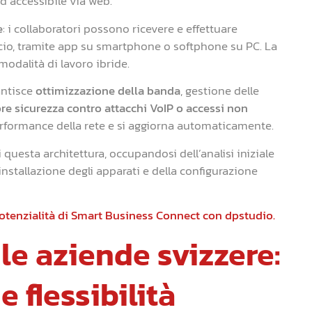
d accessibile via web.
e
: i collaboratori possono ricevere e effettuare
icio, tramite app su smartphone o softphone su PC. La
modalità di lavoro ibride.
rantisce
ottimizzazione della banda
, gestione delle
e sicurezza contro attacchi VoIP o accessi non
 performance della rete e si aggiorna automaticamente.
uesta architettura, occupandosi dell’analisi iniziale
’installazione degli apparati e della configurazione
potenzialità di Smart Business Connect con dpstudio.
 le aziende svizzere:
e flessibilità