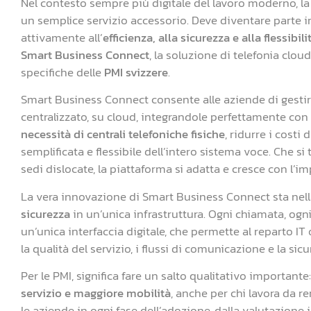
Nel contesto sempre più digitale del lavoro moderno, l
un semplice servizio accessorio. Deve diventare parte in
attivamente all’
efficienza, alla sicurezza e alla flessibili
Smart Business Connect
, la soluzione di telefonia clo
specifiche delle
PMI svizzere
.
Smart Business Connect consente alle aziende di gestir
centralizzato, su cloud, integrandole perfettamente con l
necessità di centrali telefoniche fisiche
, ridurre i cost
semplificata e flessibile dell’intero sistema voce. Che si 
sedi dislocate, la piattaforma si adatta e cresce con l’im
La vera innovazione di Smart Business Connect sta nell
sicurezza
in un’unica infrastruttura. Ogni chiamata, ogni
un’unica interfaccia digitale, che permette al reparto I
la qualità del servizio, i flussi di comunicazione e la sic
Per le PMI, significa fare un salto qualitativo importante
servizio e maggiore mobilità
, anche per chi lavora da 
le aziende in ogni fase dell’adozione, dalla valutazione i