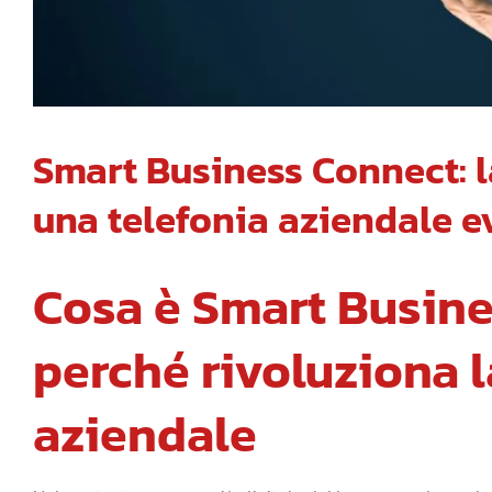
Smart Business Connect: 
una telefonia aziendale e
Cosa è Smart Busine
perché rivoluziona l
aziendale