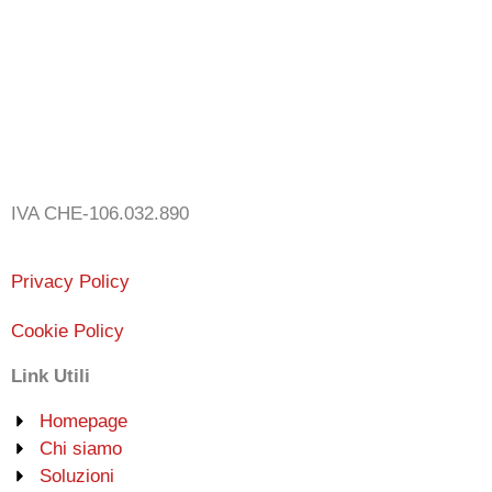
Lunedì 09-12 - 14-17
Martedì 09-12 - 14-17
Mercoledì 09-12 - 14-17
Giovedì 09-12 - 14-17
Venerdì 09-12 - 14-17
IVA CHE-106.032.890
Privacy Policy
Cookie Policy
Link Utili
Homepage
Chi siamo
Soluzioni