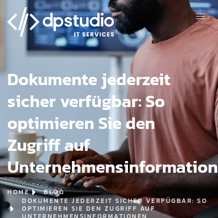
Dokumente jederzeit
sicher verfügbar: So
optimieren Sie den
Zugriff auf
Unternehmensinformatio
HOME
BLOG
DOKUMENTE JEDERZEIT SICHER VERFÜGBAR: SO
OPTIMIEREN SIE DEN ZUGRIFF AUF
UNTERNEHMENSINFORMATIONEN