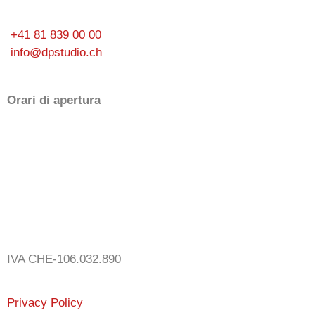
+41 81 839 00 00
info@dpstudio.ch
Orari di apertura
Lunedì 09-12 - 14-17
Martedì 09-12 - 14-17
Mercoledì 09-12 - 14-17
Giovedì 09-12 - 14-17
Venerdì 09-12 - 14-17
IVA CHE-106.032.890
Privacy Policy