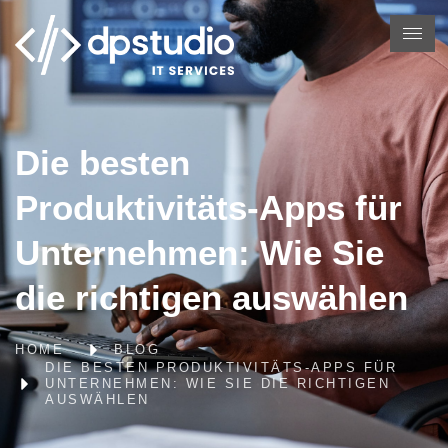
Die besten
Produktivitäts-Apps für
Unternehmen: Wie Sie
die richtigen auswählen
HOME
BLOG
DIE BESTEN PRODUKTIVITÄTS-APPS FÜR
UNTERNEHMEN: WIE SIE DIE RICHTIGEN
AUSWÄHLEN